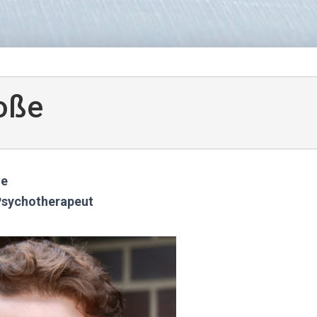
oße
ge
Psychotherapeut