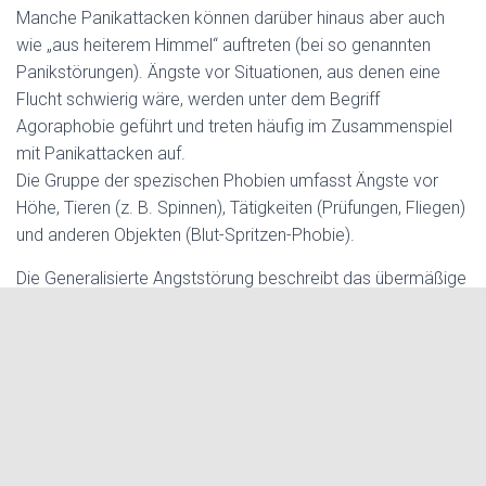
Manche Panikattacken können darüber hinaus aber auch
wie „aus heiterem Himmel“ auftreten (bei so genannten
Panikstörungen). Ängste vor Situationen, aus denen eine
Flucht schwierig wäre, werden unter dem Begriff
Agoraphobie geführt und treten häufig im Zusammenspiel
mit Panikattacken auf.
Die Gruppe der spezischen Phobien umfasst Ängste vor
Höhe, Tieren (z. B. Spinnen), Tätigkeiten (Prüfungen, Fliegen)
und anderen Objekten (Blut-Spritzen-Phobie).
Die Generalisierte Angststörung beschreibt das übermäßige
Sorgen und anhaltende Angstzustände, die typischerweise
mit einer erhöhten Alarmbereitschaft einhergehen. Ängste
vor sozialen Situationen und zwischenmenschlichen
Begegnungen werden unter dem Begriff der Sozialen
Phobie diagnostiziert.
Das Geheimnis der Freiheit ist der Mut.